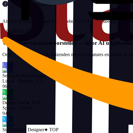
J
✓ Geaccepteerd! CV bijgewerkt 🎉
Alsof je een carrièrecoach paraat hebt. Onze AI beoordeelt je CV sectie
AI JOB SEARCH
Wekelijkse vacaturevoorstellen — door AI uitgekozen
Onze AI scant elke week duizenden nieuwe vacatures en brengt de be
L
Senior Product Designer
★
TOP
Linear
·
Remote · EU
96
%
S
Design Lead
★
TOP
Spotify
·
Berlijn
94
%
S
Staff Product Designer
★
TOP