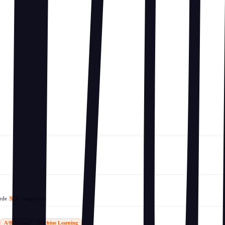
erde
SQL
-rapporten
A/B Testing
Machine Learning