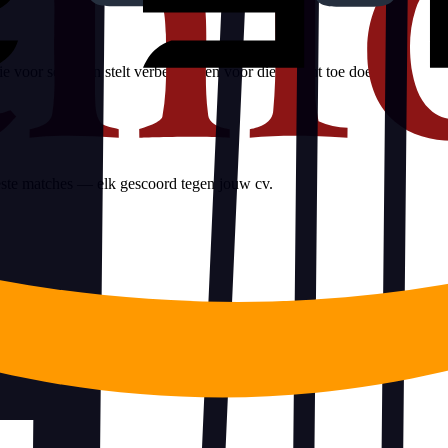
 voor sectie en stelt verbeteringen voor die er echt toe doen.
ste matches — elk gescoord tegen jouw cv.