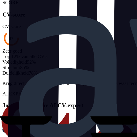
SCORE
CV-score
CV-score
87
Zeer goed
Top 12% van alle CV's
Volledigheid
92
%
Structuur
85
%
Duidelijkheid
78
%
Krijg direct een gedetailleerde score voor je CV. Zie precies waar re
AI EXPERT
Jouw persoonlijke AI CV-expert
J
Je CV analyseren...
J
Punt 1 is te vaag. Ik stel voor: