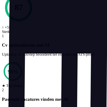
87
↑ +55
Sterk
1
Cv optimaliseren met AI
Upload je cv. JobStep beoordeelt het en maakt het ATS-proof.
96
%
★
Top Match
2
Passende vacatures vinden met AI