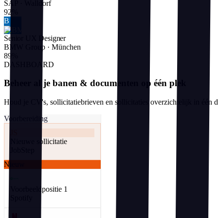
SAP
·
Walldorf
92
%
B
Senior UX Designer
BMW Group
·
München
89
%
DASHBOARD
Beheer al je banen & documenten op één plek
Houd je CV's, sollicitatiebrieven en sollicitaties overzichtelijk in éé
Voorbereiding
JS
Nieuwe sollicitatie
JobStep
Nieuw
Voorbeeldpositie 1
Spotify