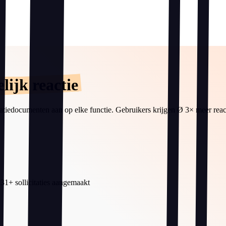
elijk reactie
citatiedocumenten aan op elke functie. Gebruikers krijgen Ø 3× meer reac
31+ sollicitaties aangemaakt