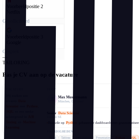
Voorbeeldpositie 2
Netflix
Gesolliciteerd
Voorbeeldpositie 3
Google
Gesprek
—
TAILORING
Pas je CV aan op de vacature
VACATURE
JE CV
Wij zoeken een
Max Mustermann
ervaren
Data
München, Duitsland
Scientist
met
Python
,
SQL
en een sterke
Senior
Data Scientist
achtergrond in
A/B
Zalando SE
Testing
en
Machine
Bouwde op
Python
gebaseerde dashboards met geautomatise
▸
Learning
.
VAARDIGHEDEN
Excel
Tableau
Data-analyse
Presentaties
Python
SQL