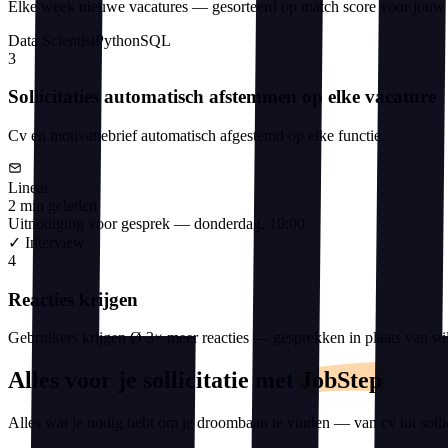
Elke week nieuwe vacatures — gesorteerd op match score voor jouw p
Data Scientist
Python
SQL
3
Sollicitaties automatisch afstemmen op elke vacature
Cv en motivatiebrief automatisch afgestemd op elke functie.
Linear
2 min geleden
Uitnodiging voor gesprek — donderdag, 10:00
✓
Interview
4
Reacties krijgen
Gebruikers krijgen Ø 3× meer reacties — gesprekken in plaats van stil
Alles voor je sollicitatie met
JobStep
Alles wat je nodig hebt om je droombaan te vinden — van cv tot sollicita