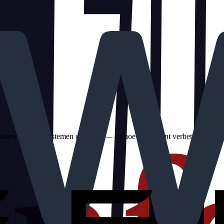
cruiters en ATS-systemen op letten — en hoe je het kunt verbeteren.